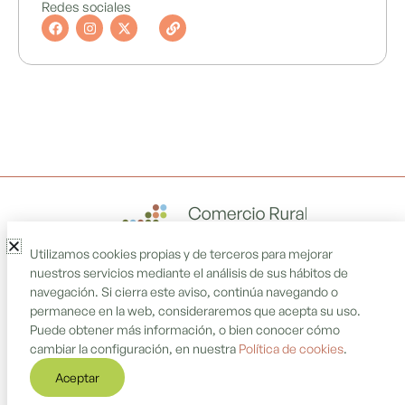
Redes sociales
F
I
X
L
a
n
-
i
c
s
t
n
e
t
w
k
b
a
i
o
g
t
o
r
t
k
a
e
m
r
Utilizamos cookies propias y de terceros para mejorar
nuestros servicios mediante el análisis de sus hábitos de
navegación. Si cierra este aviso, continúa navegando o
permanece en la web, consideraremos que acepta su uso.
Puede obtener más información, o bien conocer cómo
cambiar la configuración, en nuestra
Política de cookies
.
Aceptar