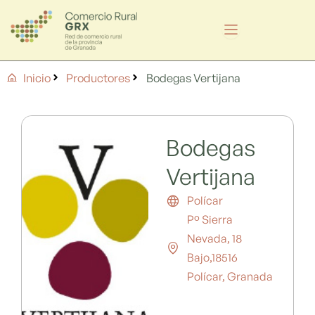
Ir
al
contenido
Inicio
Productores
Bodegas Vertijana
Bodegas
Vertijana
Polícar
Pº Sierra
Nevada, 18
Bajo,18516
Polícar, Granada