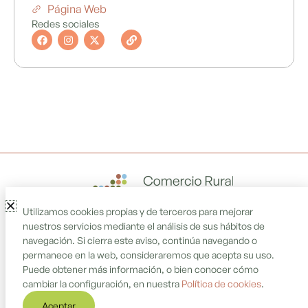
Página Web
Redes sociales
F
I
X
L
a
n
-
i
c
s
t
n
e
t
w
k
b
a
i
o
g
t
o
r
t
k
a
e
m
r
Utilizamos cookies propias y de terceros para mejorar
nuestros servicios mediante el análisis de sus hábitos de
navegación. Si cierra este aviso, continúa navegando o
permanece en la web, consideraremos que acepta su uso.
Puede obtener más información, o bien conocer cómo
cambiar la configuración, en nuestra
Política de cookies
.
Aceptar