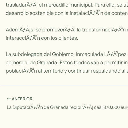
trasladarÃƒÂ¡ el mercadillo municipal. Para ello, se
desarrollo sostenible con la instalaciÃƒÂ³n de conten
AdemÃƒÂ¡s, se promoverÃƒÂ¡ la transformaciÃƒÂ³n dig
interacciÃƒÂ³n con los clientes.
La subdelegada del Gobierno, Inmaculada LÃƒÂ³pez 
comercial de Granada. Estos fondos van a permitir im
poblaciÃƒÂ³n al territorio y continuar respaldando al 
ANTERIOR