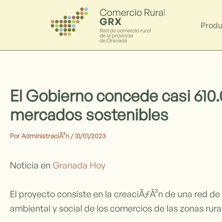
Ir
Navegación
al
de
Produ
contenido
entradas
El Gobierno concede casi 610.0
mercados sostenibles
Por
AdministraciÃ³n
/
31/01/2023
Noticia en
Granada Hoy
El proyecto consiste en la creaciÃƒÂ³n de una red de
ambiental y social de los comercios de las zonas rura